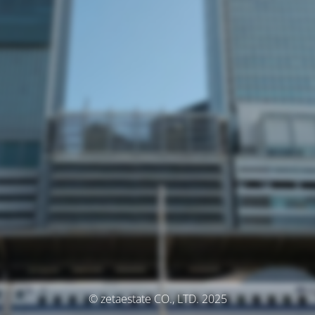
© zetaestate CO., LTD. 2025