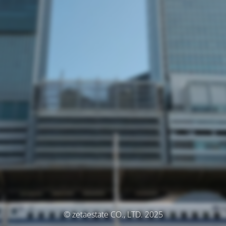
© zetaestate CO., LTD. 2025