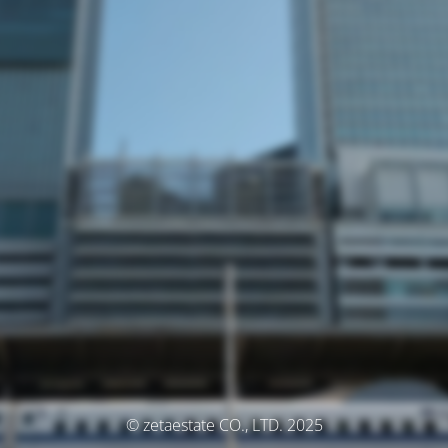
© zetaestate CO., LTD. 2025