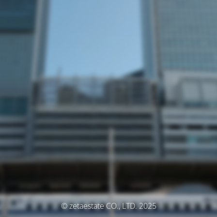
© zetaestate CO., LTD. 2025