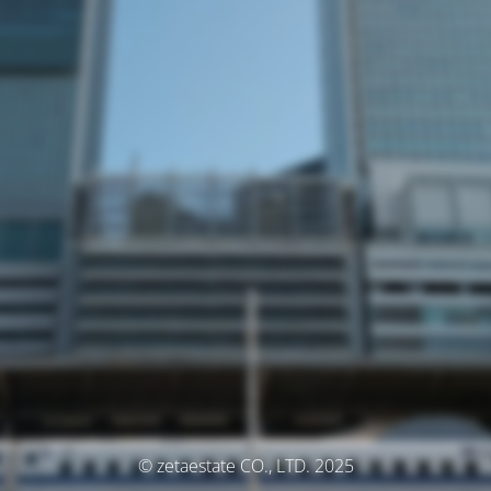
© zetaestate CO., LTD. 2025